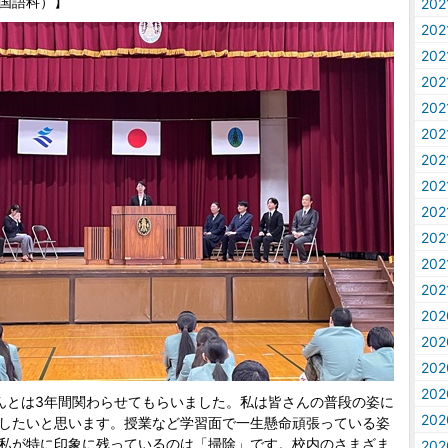
国語科）】
20
20
20
20
20
20
20
20
20
20
20
20
20
20
20
20
んとは3年間関わらせてもらいました。私は皆さんの普段の姿に
20
したいと思います。授業など学習面で一生懸命頑張っている姿
私が特に印象に残っているのは「掃除」です。校内のさまざま
20