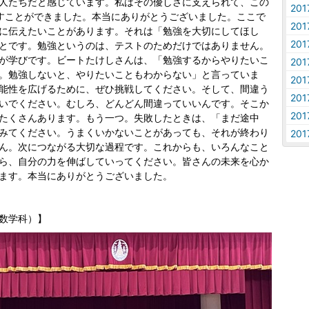
人たちだと感じています。私はその優しさに支えられて、この
20
すことができました。本当にありがとうございました。ここで
20
に伝えたいことがあります。それは「勉強を大切にしてほし
20
とです。勉強というのは、テストのためだけではありません。
が学びです。ビートたけしさんは、「勉強するからやりたいこ
20
。勉強しないと、やりたいこともわからない」と言っていま
20
能性を広げるために、ぜひ挑戦してください。そして、間違う
20
いでください。むしろ、どんどん間違っていいんです。そこか
20
たくさんあります。もう一つ。失敗したときは、「まだ途中
みてください。うまくいかないことがあっても、それが終わり
20
ん。次につながる大切な過程です。これからも、いろんなこと
ら、自分の力を伸ばしていってください。皆さんの未来を心か
ます。本当にありがとうございました。
数学科）】