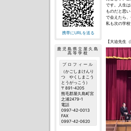
です。人生は
ものだと思い
で会えたら、
私も次の学校
携帯にURLを送る
【大迫先生（
鹿児島県立屋久島
高等学校
プロフィール
（かごしまけんり
つ やくしまこう
とうがっこう）
〒891-4205
熊毛郡屋久島町宮
之浦2479-1
電話
0997-42-0013
FAX
0997-42-0620