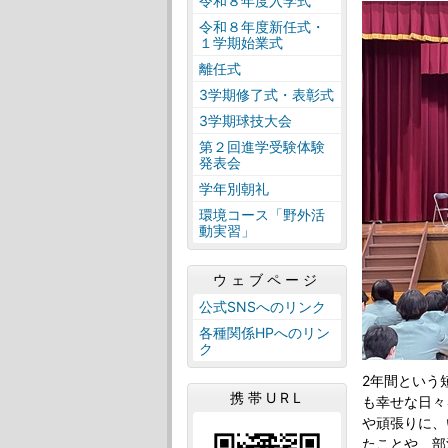
令和８年度入学式
令和８年度新任式・
１学期始業式
離任式
3学期修了式・表彰式
3学期球技大会
第２回進学受験体験
発表会
学年別朝礼
環境コース「野外活
動実習」
ウェブページ
公式SNSへのリンク
各種関係HPへのリン
ク
2年間という
携帯URL
も幸せな日々
や頑張りに、
たことや、部