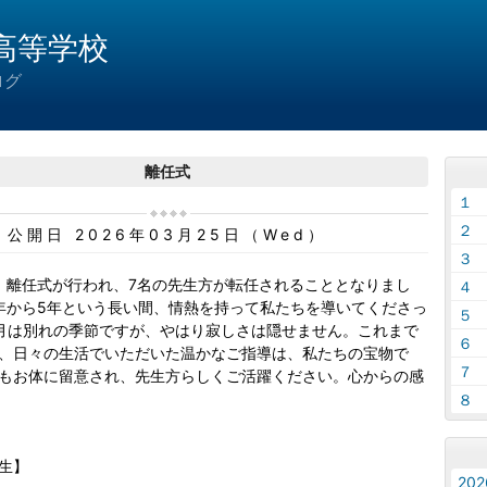
高等学校
ログ
離任式
１
２ 
公開日 2026年03月25日（Wed）
３
水)、離任式が行われ、7名の先生方が転任されることとなりまし
４
年から5年という長い間、情熱を持って私たちを導いてくださっ
５
月は別れの季節ですが、やはり寂しさは隠せません。これまで
６
、日々の生活でいただいた温かなご指導は、私たちの宝物で
７
もお体に留意され、先生方らしくご活躍ください。心からの感
８
生】
20