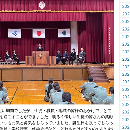
20
20
20
20
20
20
20
20
20
20
20
20
20
20
短い期間でしたが、生徒・職員・地域の皆様のおかげで、とて
20
を過ごすことができました。明るく優しい生徒の皆さんの笑顔
20
いつも元気と勇気をもらっていました。誕生日を祝ってもらっ
20
活動・学校行事・修学旅行など、どれもかけがえのない思い出