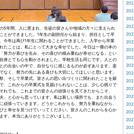
20
20
20
20
の5年間、人に恵まれ、生徒の皆さんや地域の方々に支えられ
20
ことができました。1年生の副担任から始まり、担任として卒
、今年は再び1年生に関わることができました。入学から卒業
20
れたことは、私にとって大きな幸せでした。今日は一冊の本の
20
「努力が喜びを生み、その喜びの積み重ねが幸せになる」とい
20
自身とても心を動かされました。学校生活も同じです。人との
20
との出会いの中で、自分なりに感じるものが必ずあります。楽
でなく、努力の先にある喜びも大切にしてほしいと思います。
20
祭、そして卒業式。皆さんの思い出づくりに関われたことを嬉
20
で、これからの卒業式を見届けられないことは、少し心残りで
20
それでも、これまでの皆さんの頑張りを見てきたからこそ、
20
夫」と心から思っています。私は新しい場所でも、また出会う
に頑張っていきます。どうかこれからも、努力を重ねながら、
20
びと幸せを見つけていってください。皆さんのこれからを心か
20
ます。本当にありがとうございました。
20
20