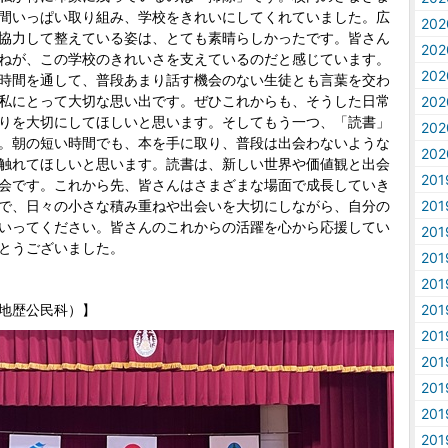
間いっぱい取り組み、学校をきれいにしてくれていました。広
20
協力して整えている姿は、とても素晴らしかったです。皆さん
20
ねが、この学校のきれいさを支えているのだと感じています。
20
時間を通して、普段あまり話す機会のない生徒とも言葉を交わ
私にとって大切な思い出です。ぜひこれからも、そうした日常
20
りを大切にしてほしいと思います。そしてもう一つ、「読書」
20
。朝の短い時間でも、本を手に取り、普段は出会わないような
20
触れてほしいと思います。読書は、新しい世界や価値観と出会
20
会です。これから先、皆さんはさまざまな場面で成長していき
で、日々の小さな積み重ねや出会いを大切にしながら、自分の
20
いってください。皆さんのこれからの活躍を心から応援してい
20
とうございました。
20
20
地歴公民科）】
20
20
20
20
20
20