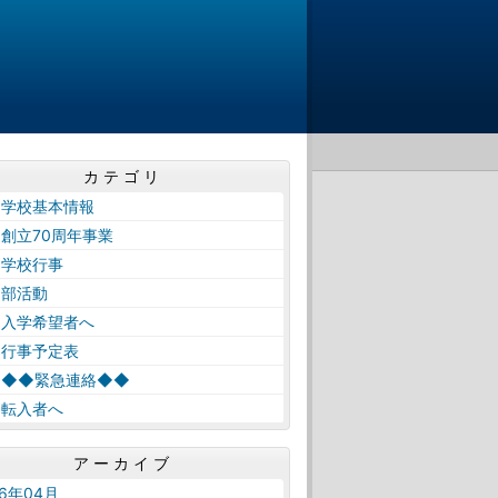
カテゴリ
 学校基本情報
創立70周年事業
 学校行事
 部活動
 入学希望者へ
 行事予定表
 ◆◆緊急連絡◆◆
 転入者へ
アーカイブ
26年04月