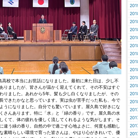
20
20
20
20
20
20
20
20
20
20
島高校で本当にお世話になりました。最初に来た日は、少し不
20
ありましたが、皆さんが温かく迎えてくれて、その不安はすぐ
わりました。あれから5年。髪も少し白くなりましたが、その
20
長できたかなと思っています。実は虫が苦手だった私も、今で
20
ようになりました。自分でも驚いています。屋久島で好きにな
20
くさんあります。特に「水」と「緑の香り」です。屋久島の水
20
しくて、体の疲れを優しく流してくれるような気がします。そ
20
に違う緑の香り。自然の中で過ごす心地よさに、何度も感動し
な素晴らしい環境で育った皆さんは、やはり心がきれいで、優
20