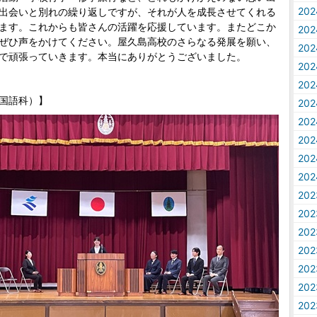
20
出会いと別れの繰り返しですが、それが人を成長させてくれる
ます。これからも皆さんの活躍を応援しています。またどこか
20
ぜひ声をかけてください。屋久島高校のさらなる発展を願い、
20
で頑張っていきます。本当にありがとうございました。
20
20
国語科）】
20
20
20
20
20
20
20
20
20
20
20
20