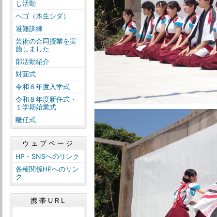
し活動
ヘゴ（木生シダ）
避難訓練
芸術の合同授業を実
施しました
部活動紹介
対面式
令和８年度入学式
令和８年度新任式・
１学期始業式
離任式
ウェブページ
HP・SNSへのリンク
各種関係HPへのリン
ク
携帯URL